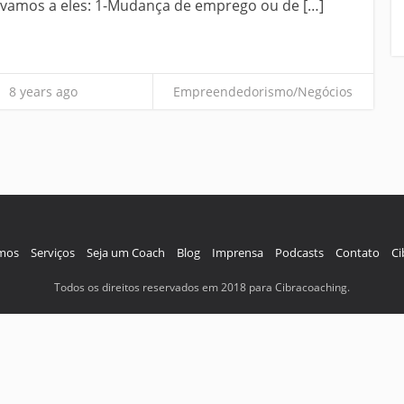
, vamos a eles: 1-Mudança de emprego ou de […]
8 years ago
Empreendedorismo/Negócios
mos
Serviços
Seja um Coach
Blog
Imprensa
Podcasts
Contato
Ci
Todos os direitos reservados em 2018 para Cibracoaching.