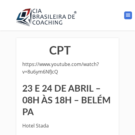
CPT
https://www.youtube.com/watch?
v=8u6ym6NfJcQ
23 E 24 DE ABRIL –
08H ÀS 18H – BELÉM
PA
Hotel Stada