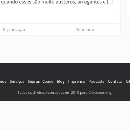
, quando esses são muito austeros, arrogantes e […]
8 years ago
Cotidiano
mos
Serviços
Seja um Coach
Blog
Imprensa
Podcasts
Contato
Ci
Todos os direitos reservados em 2018 para Cibracoaching.