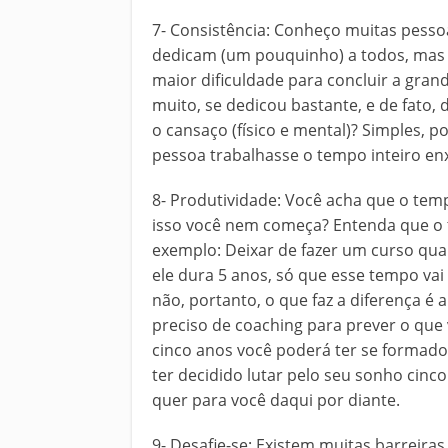
7- Consistência: Conheço muitas pesso
dedicam (um pouquinho) a todos, mas 
maior dificuldade para concluir a gran
muito, se dedicou bastante, e de fato
o cansaço (físico e mental)? Simples, p
pessoa trabalhasse o tempo inteiro en
8- Produtividade: Você acha que o temp
isso você nem começa? Entenda que o 
exemplo: Deixar de fazer um curso qua
ele dura 5 anos, só que esse tempo vai
não, portanto, o que faz a diferença é
preciso de coaching para prever o que
cinco anos você poderá ter se formad
ter decidido lutar pelo seu sonho cinc
quer para você daqui por diante.
9- Desafie-se: Existem muitas barreira