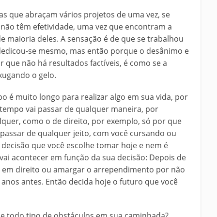
as que abraçam vários projetos de uma vez, se
não têm efetividade, uma vez que encontram a
de maioria deles. A sensação é de que se trabalhou
, dedicou-se mesmo, mas então porque o desânimo e
or que não há resultados factíveis, é como se a
xugando o gelo.
o é muito longo para realizar algo em sua vida, por
tempo vai passar de qualquer maneira, por
lquer, como o de direito, por exemplo, só por que
 passar de qualquer jeito, com você cursando ou
 a decisão que você escolhe tomar hoje e nem é
 vai acontecer em função da sua decisão: Depois de
o em direito ou amargar o arrependimento por não
o anos antes. Então decida hoje o futuro que você
s e todo tipo de obstáculos em sua caminhada?